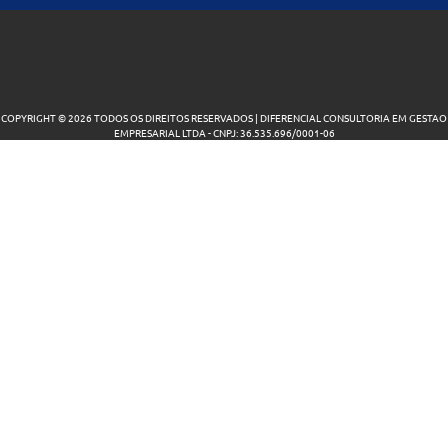
COPYRIGHT © 2026 TODOS OS DIREITOS RESERVADOS | DIFERENCIAL CONSULTORIA EM GESTAO
EMPRESARIAL LTDA - CNPJ: 36.535.696/0001-06