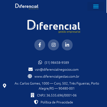
SOBRE NÓS
(51) 98458-9589
vsn@diferencialnegocios.com
www.diferencialgestao.com.br
Av. Carlos Gomes, 1000 — Conj. 502, Três Figueiras, Porto
Alegre/RS — 90480-001
CNPJ: 36.535.696/0001-06
Política de Privacidade