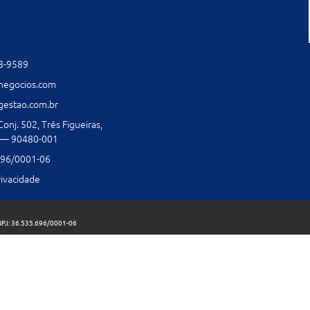
58-9589
negocios.com
gestao.com.br
nj. 502, Três Figueiras,
S — 90480-001
696/0001-06
rivacidade
J: 36.535.696/0001-06